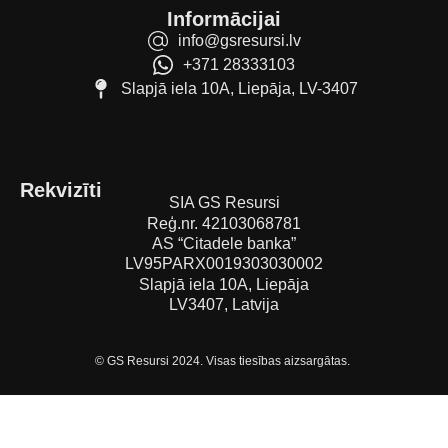
Informācijai
info@gsresursi.lv
+371 28333103
Slapjā iela 10A, Liepāja, LV-3407
Rekvizīti
SIA GS Resursi
Reģ.nr. 42103068781
AS “Citadele banka”
LV95PARX0019303030002
Slapjā iela 10A, Liepāja
LV3407, Latvija
© GS Resursi 2024. Visas tiesības aizsargātas.