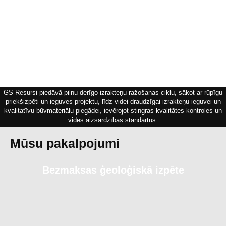
GS Resursi piedāvā pilnu derīgo izrakteņu ražošanas ciklu, sākot ar rūpīgu
priekšizpēti un ieguves projektu, līdz videi draudzīgai izrakteņu ieguvei un
kvalitatīvu būvmateriālu piegādei, ievērojot stingras kvalitātes kontroles un
vides aizsardzības standartus.
Mūsu pakalpojumi
Bezmaksas ģeoloģiskā izpēte