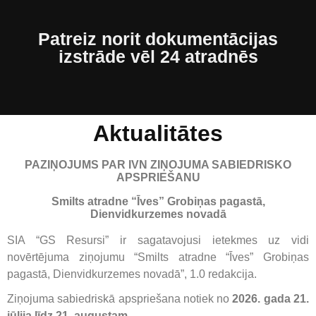
Patreiz norit dokumentācijas
izstrāde vēl 24 atradnēs
Aktualitātes
PAZIŅOJUMS PAR IVN ZIŅOJUMA SABIEDRISKO
APSPRIEŠANU
Smilts atradne “Īves” Grobiņas pagastā,
Dienvidkurzemes novadā
SIA “GS Resursi” ir sagatavojusi ietekmes uz vidi
novērtējuma ziņojumu “Smilts atradne “Īves” Grobiņas
pagastā, Dienvidkurzemes novadā”, 1.0 redakcija.
Ziņojuma sabiedriskā apspriešana notiek no
2026. gada 21.
jūlija līdz 21. augustam
.