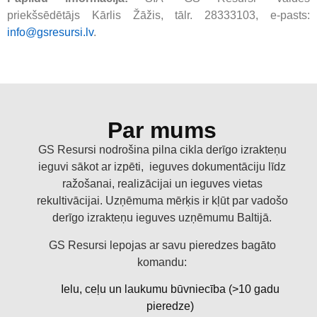
priekšsēdētājs Kārlis Žāžis, tālr. 28333103, e-pasts:
info@gsresursi.lv
.
Par mums
GS Resursi nodrošina pilna cikla derīgo izrakteņu
ieguvi sākot ar izpēti, ieguves dokumentāciju līdz
ražošanai, realizācijai un ieguves vietas
rekultivācijai.
Uzņēmuma mērķis ir kļūt par vadošo
derīgo izrakteņu ieguves uzņēmumu Baltijā.
GS Resursi lepojas ar savu pieredzes bagāto
komandu:
Ielu, ceļu un laukumu būvniecība (>10 gadu
pieredze)