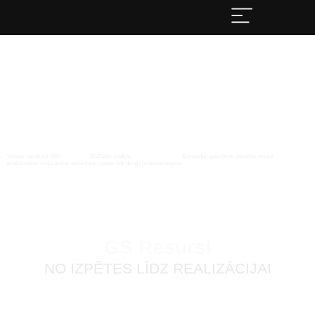
0
+ priekšizpētes
0
+ karjeri 
0
+ gadu pieredze
Veiktas vairāk kā 1000
Dažādās stadijās,
Komandas speciālistu pieredze nozarē
priekšizpētes visā Latvijas teritorijā
no izpētes līdz derīgo izrakteņu ieguvei
GS Resursi
NO IZPĒTES LĪDZ REALIZĀCIJAI