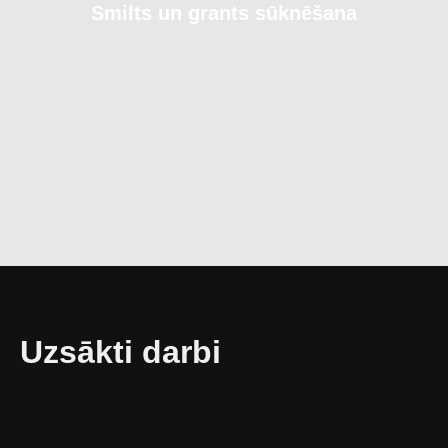
Smilts un grants sūknēšana
Uzsākti darbi