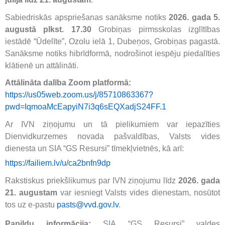
Sabiedriskās apspriešanas sanāksme notiks
2026. gada 5.
augustā plkst. 17.30
Grobiņas pirmsskolas izglītības
iestādē “Ūdelīte”, Ozolu ielā 1, Dubeņos, Grobiņas pagastā.
Sanāksme notiks hibrīdformā, nodrošinot iespēju piedalīties
klātienē un attālināti.
Attālināta dalība Zoom platformā:
https://us05web.zoom.us/j/85710863367?
pwd=IqmoaMcEapyiN7i3q6sEQXadjS24FF.1
Ar IVN ziņojumu un tā pielikumiem var iepazīties
Dienvidkurzemes novada pašvaldības, Valsts vides
dienesta un SIA “GS Resursi” tīmekļvietnēs, kā arī:
https://failiem.lv/u/ca2bnfn9dp
Rakstiskus priekšlikumus par IVN ziņojumu līdz
2026. gada
21. augustam
var iesniegt Valsts vides dienestam, nosūtot
tos uz e-pastu
pasts@vvd.gov.lv
.
Papildu informācija:
SIA “GS Resursi” valdes