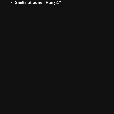
Smilts atradne "Raņķi1"